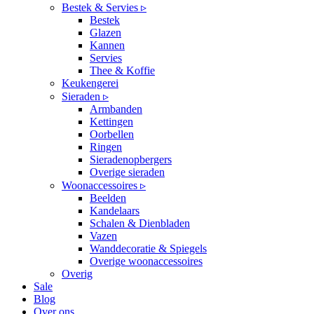
Bestek & Servies ▹
Bestek
Glazen
Kannen
Servies
Thee & Koffie
Keukengerei
Sieraden ▹
Armbanden
Kettingen
Oorbellen
Ringen
Sieradenopbergers
Overige sieraden
Woonaccessoires ▹
Beelden
Kandelaars
Schalen & Dienbladen
Vazen
Wanddecoratie & Spiegels
Overige woonaccessoires
Overig
Sale
Blog
Over ons