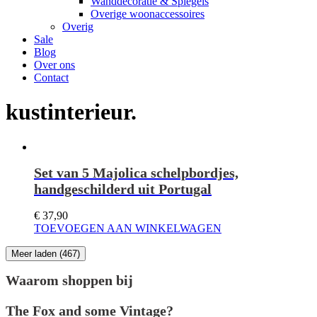
Wanddecoratie & Spiegels
Overige woonaccessoires
Overig
Sale
Blog
Over ons
Contact
kustinterieur
Set van 5 Majolica schelpbordjes,
handgeschilderd uit Portugal
€
37,90
TOEVOEGEN AAN WINKELWAGEN
Meer laden
(467)
Waarom shoppen bij
The Fox and some Vintage?