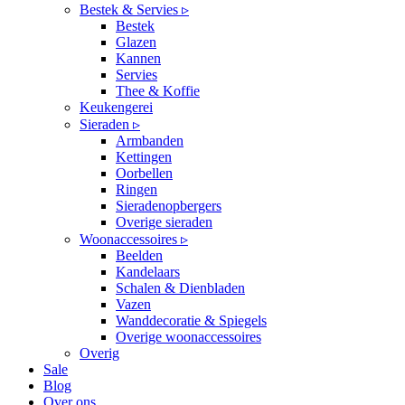
Bestek & Servies ▹
Bestek
Glazen
Kannen
Servies
Thee & Koffie
Keukengerei
Sieraden ▹
Armbanden
Kettingen
Oorbellen
Ringen
Sieradenopbergers
Overige sieraden
Woonaccessoires ▹
Beelden
Kandelaars
Schalen & Dienbladen
Vazen
Wanddecoratie & Spiegels
Overige woonaccessoires
Overig
Sale
Blog
Over ons